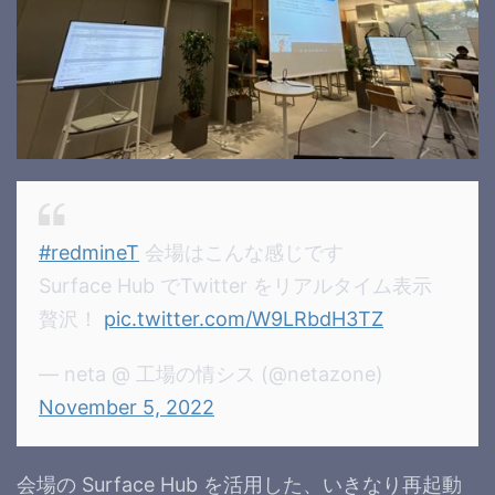
#redmineT
会場はこんな感じです
Surface Hub でTwitter をリアルタイム表示
贅沢！
pic.twitter.com/W9LRbdH3TZ
— neta @ 工場の情シス (@netazone)
November 5, 2022
会場の Surface Hub を活用した、いきなり再起動