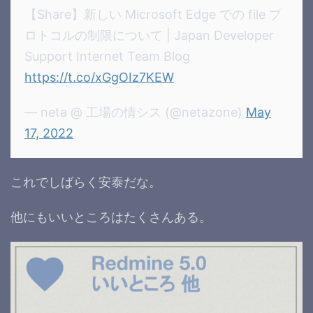
【Share】新しい Microsoft Edge での file プ
ロトコルの制限について | Japan Developer
Support Internet Team Blog
https://t.co/xGgOIz7KEW
— neta @ 工場の情シス (@netazone)
May
17, 2022
これでしばらく安泰だな。
他にもいいところはたくさんある。