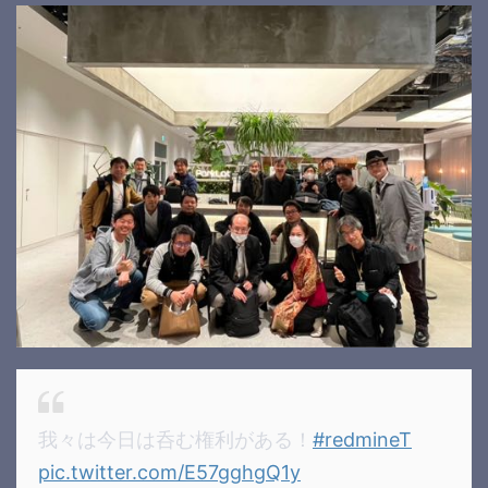
我々は今日は呑む権利がある！
#redmineT
pic.twitter.com/E57gghgQ1y