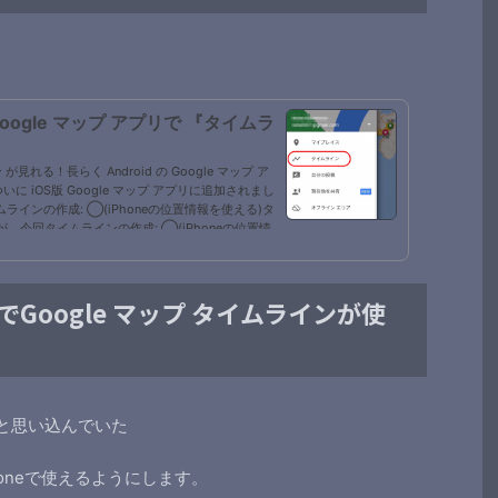
 Google マップ アプリで 『タイムラ
が見れる！長らく Android の Google マップ ア
 iOS版 Google マップ アプリに追加されまし
イムラインの作成: ◯(iPhoneの位置情報を使える)タ
が、今回タイムラインの作成: ◯(iPhoneの位置情
Google マップ アプリで表示可能)になったわけで
ップ」にも移動履...
でGoogle マップ タイムラインが使
いと思い込んでいた
iPhoneで使えるようにします。