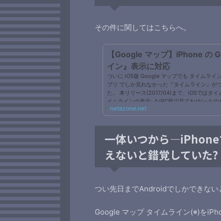
その件に関してはこちらへ。
【Google マップ】iPhone の
イン』表示に対応
ついに iOS版 Google マップでも タイムライン 
プリ でしか見れなかった『タイムライン』がついに
た。 本リリース(2017/04)まで、iOSではタ
イムラインの表示: △(PC版で見てね)だったの
netazone.net
報を使える)タイムラインの表示: ◯(iOS の 
す。 【参考】【ITmedia】iOS版「Googleマ
一体いつから―iPhone
えないと錯覚していた?
つい先日までAndroidでしかできな
Google マップ タイムライン(※)を