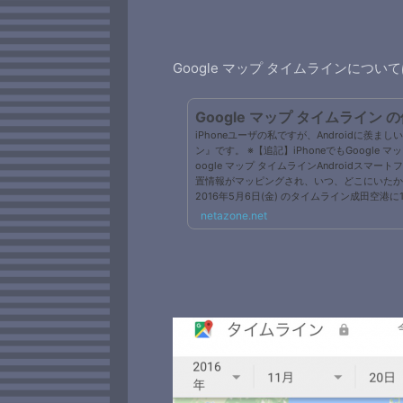
Google マップ タイムラインについ
Google マップ タイムライン 
iPhoneユーザの私ですが、Androidに羨まし
ン』です。 ※【追記】iPhoneでもGoogle
oogle マップ タイムラインAndroidスマー
置情報がマッピングされ、いつ、どこにいたか
2016年5月6日(金) のタイムライン成田空港に
移動、その後、飛行機で2時間かけて、福岡空港
netazone.net