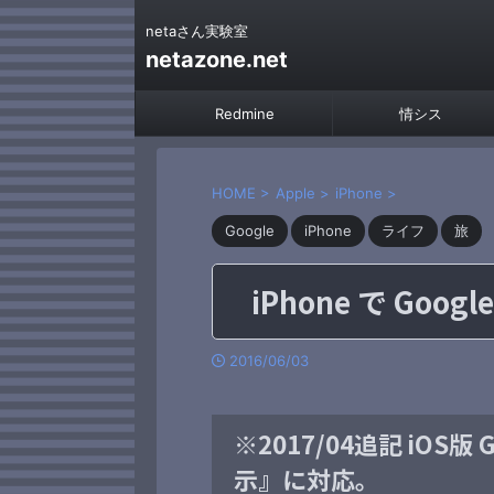
netaさん実験室
netazone.net
Redmine
情シス
HOME
>
Apple
>
iPhone
>
Google
iPhone
ライフ
旅
iPhone で Go
2016/06/03
※2017/04追記 iOS
示』に対応。