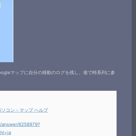
、Googleマップに自分の移動のログを残し、後で時系列に参
ソコン - マップ ヘルプ
s/answer/6258979?
hl=ja