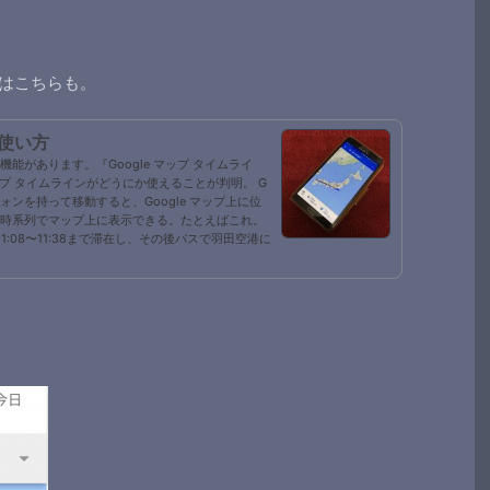
てはこちらも。
の使い方
い機能があります。『Google マップ タイムライ
 マップ タイムラインがどうにか使えることが判明。 G
トフォンを持って移動すると、Google マップ上に位
時系列でマップ上に表示できる。たとえばこれ。
11:08〜11:38まで滞在し、その後バスで羽田空港に
に移動というこ...