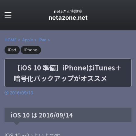
netaさん実験室
netazone.net
HOME
>
Apple
>
iPad
>
iPad
iPhone
【iOS 10 準備】iPhoneはiTunes＋
暗号化バックアップがオススメ
2016/09/13
iOS 10 は 2016/09/14
iOS 10 がいよいよです。