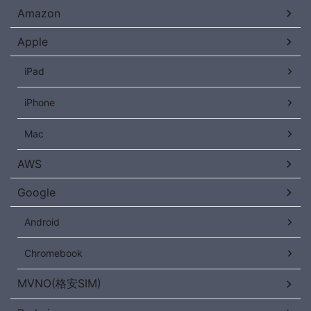
Amazon
Apple
iPad
iPhone
Mac
AWS
Google
Android
Chromebook
MVNO(格安SIM)