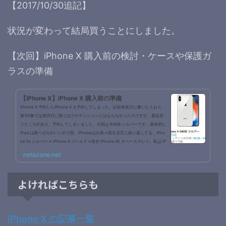
【2017/10/30追記】
状況が変わって結局買うことにしました。
【次回】iPhone X 購入前の検討・ケースや保護ガ
ラスの準備
【iPhone X】iPhone X 購入前の準備
iPhone X 予約したiPhone X を予約してしまった。以前発表日に書いたとおり、
第1印象では発売日に買うほどのテンションにはならなかったのですが、最近思
うところがあり、予約してしまいました。今回は 64GB シルバーです。基本的に
iPad は黒ベゼルがいいので黒、iPhoneは白系→黒を交互に繰り返してる。iPho
ne 5s シルバー→ iPhone 6 ゴールド→現在 iPhone SE スペースグレイ。私は iP
hone が好きだ以下いいわけiPhone SE にストレスを感じてきたiOS 11 にしてか
netazone.net
ら動作が遅く、ストレスを感じるようになってきた。またバッテリーも劣...
よければこちらも
iPhone X の記事一覧