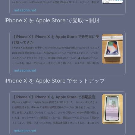
ne 5s シルバー→ iPhone 6 ゴールド→現在 iPhone SE スペースグレイ。私は iP
hone が好きだ以下いいわけiPhone SE にストレスを感じてきたiOS 11 にしてか
netazone.net
ら動作が遅く、ストレスを感じるようになってきた。またバッテリーも劣...
iPhone X を Apple Store で受取〜開封
【iPhone X】IPhone X を Apple Store で発売日に受
け取ってきた
iPhone X の連絡がきた予約した iPhone X はその日が祝日だったのでとっさに A
pple Store 受け取りにした。引取OKになったらメールが来るとのこと。いつ来
るんだろうとドキドキしてたら、前日夜に引取OKメールが。▲引取OKメールよ
っしゃああ。購入しておいたケースとガラスも届いたし、万全だぜ。当日(2017/
11/03(金・祝))07:00 起床。当日 Apple Store ですぐ使えるようにしたいので、
netazone.net
MacBook の iTunes に暗号化つきバックアップ。【参考】08:00 Apple Store へ
出発。到着08:50 Apple Store 福岡へ到着当日発売分があるらしく、行列...
iPhone X を Apple Store でセットアップ
【iPhone X】iPhone X を Apple Store で初期設定
iPhone X を購入し、Apple Store 福岡で受け取りました。さっそく使えるよう
に初期設定する。iPhone X を開封初期設定用のテーブルに座らせていただき、
同じ立場の人と並んでやらせていただく。さっそく開封ー。Apple 商品の開封と
いえば、カッターナイフで底面切ってたけど、最近はシールになったの？開けや
すくてよい。登場。ツルっツルだね。初期設定電源をオンにすると、はじめての
「クイックスタート」が発動。(同じApple ID でログインしている iOS 11 で端末
netazone.net
からデータを取ってくれる)▲クイックスタート▲旧 iPhone のほうになん...