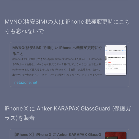
MVNO(格安SIM)の人は iPhone 機種変更時にこち
らも忘れないで
MVNO(格安SIM) で 新しい iPhone へ機種変更時にや
ること
iPhone X でLTE通信ができないApple Store で iPhone X を購入し、旧iPhoneか
らSIMカードを移し、Macからの復元でデータ移行してようやくこれまでどおり
の iPhone として使えるようになった iPhone X。【前回】さあ帰ろう、と外に
出てWi-Fi が切れたころ、ネットワークに繋がらなくなった。？？ モバイルデー
タ通信が有効になっている LTE(4G)のマークは出てる 電波表示も問題ない アプ
netazone.net
リいくつか試すも、通信ダメこりゃおかしいと今一度 Apple Store に行ったとこ
で思いついた。あ、IIJmio だからか？格安SIM は機種変後にAPN設定...
iPhone X に Anker KARAPAX GlassGuard (保護ガ
ラス)を装着
【iPhone X】iPhone X に Anker KARAPAX GlassG