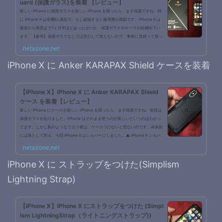
uard (保護ガラス)を装着 【レビュー】
新しい iPhone に保護ガラスを新しい iPhone を買ったら、まず保護ですね。特
に iPhone X は有機EL液晶で、もし破損すると修理費が高額です。iPhone X は
発表から発売まで1ヶ月半ほどあったせいか、保護ガラスやケースが結構出てい
ます。【参考】保護ガラスなしでは安心して使えないので、事前に見繕って買っ
ておきました。私は Anker 社の保護ガラスを愛用しています。過去何回かヒビが
netazone.net
入りましたが、本体側の液晶を割ったことはないです。非常に安価(1,000円しな
い)のため、ずっとこちらを継続して購入しています。Anker KARAPAX Gla...
iPhone X に Anker KARAPAX Shield ケースを装着
【iPhone X】iPhone X に Anker KARAPAX Shield
ケース を装着【レビュー】
新しい iPhone にケースを新しい iPhone を買ったら、まず保護ですね。前回は
保護ガラスを貼りました。iPhone はそのまま使うのが美しいというのはわかっ
てます。しかし私のようなウカツ者は、ケースつけないと危ないのです。具体的
には落として割る。今回 iPhone X はシルバーにしました。▲ iPhone X シルバ
ー背面▲ iPhone X シルバー側面側面がアルミからステンレススチールになって
netazone.net
います。iPhone 3GS を思い出す。高級感はあるのですが、絶対キズだらけにな
りそうです。そんなわけでケースなしでは安心して使えないので、保護ガラ...
iPhone X に ストラップをつけた(Simplism
Lightning Strap)
【iPhone X】iPhone X にストラップをつけた (Simpl
ism LightningStrap（ライトニングストラップ))