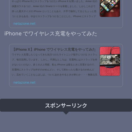
やっぱり iPhone X にストラップをつけたいiPhone X を買いました。Anker 社の
保護ガラスをつけ、Anker 社の Shield ケースを装着しました。しかしこれまで
持った最大サイズの iPhone ということもあり、片手で操作してるとちょっと危
ういときもある。やはりストラップをつけることにした。iPhone にストラップ
をつける方法iPhone にストラップをつける方法は以下の2つ。 ケースにつける
netazone.net
本体につけるiPhone X は発売間もないため、買いたいと思うストラップ付きケ
ースがなかった。今回は Anker KARAPAX Shield ケースを買ってしまい...
iPhone でワイヤレス充電をやってみた
【iPhone X】iPhone でワイヤレス充電をやってみた
ワイヤレス充電したくなってきた先日つけたライトニング端子につける ストラッ
プ、毎日活用しています。 しかし、不満なところは、充電時にはストラップを外
さないといけない。多くの人と同様、私も iPhone は寝るときに充電するので、
充電時にストラップを外すのがめんどい。そして終わったら着けるのがめんど
い。忘れていくこともしばしば。 ついにあれをやるときが来たか・・・無接点充
電！(ワイヤレス充電)ワイヤレス充電器を購入2017年発売の iPhone X, 8, 8 plus
netazone.net
は Qi(チー)というワイヤレス充電規格を採用しており、...
スポンサーリンク