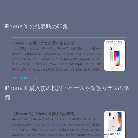
iPhone X の発表時の印象
iPhone X を買いますか 買いませんか
ついに発表されましたね、iPhone 8に、iPhone X。私も早起きして、今朝 Appl
e のサイトで確認しました。発表されたものを以下の点で評価してみました。 よ
いところ 残念なところ どうでもいいところ私は3GS以来の iPhone ユーザ。最
近は 5s→6→SE 。一度 iPhone 6 で 4.7 インチモデルに手を出しましたが、常に
iPad も携帯しているため、あまり大きくなったメリットは感じられず、大画面
に執着はないです。むしろ iPhone Plus は仕事着のポケットに入らないであろう
netazone.net
から却下。現在は iPhone SE で満足しています。最近気になる機能...
iPhone X 購入前の検討・ケースや保護ガラスの準
備
【iPhone X】iPhone X 購入前の準備
iPhone X 予約したiPhone X を予約してしまった。以前発表日に書いたとおり、
第1印象では発売日に買うほどのテンションにはならなかったのですが、最近思
うところがあり、予約してしまいました。今回は 64GB シルバーです。基本的に
iPad は黒ベゼルがいいので黒、iPhoneは白系→黒を交互に繰り返してる。iPho